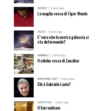
SPORT
2 anni ago
La maglia rossa di Tiger Woods
TECH
2 anni ago
E’ vero che la nostra galassia si
sta deformando?
ANIMALI
2 anni ago
Il còlobo rosso di Zanzibar
INDOVINA CHI?
2 anni ago
Chi è Gabriele Lavia?
LIFESTYLE
2 anni ago
Il Surrealismo