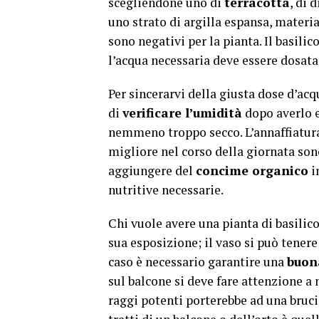
scegliendone uno di
terracotta
, di 
uno strato di argilla espansa, materi
sono negativi per la pianta. Il basili
l’acqua necessaria deve essere dosata
Per sincerarvi della giusta dose d’acqu
di
verificare l’umidità
dopo averlo es
nemmeno troppo secco. L’annaffiatura
migliore nel corso della giornata sono
aggiungere del
concime organico
i
nutritive necessarie.
Chi vuole avere una pianta di basilic
sua esposizione; il vaso si può tener
caso è necessario garantire una
buon
sul balcone si deve fare attenzione a 
raggi potenti porterebbe ad una brucia