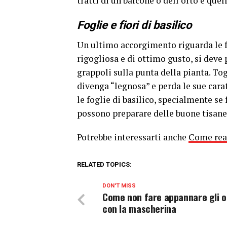
tratti di un balcone o dell’orto è que
Foglie e fiori di basilico
Un ultimo accorgimento riguarda le fog
rigogliosa e di ottimo gusto, si deve 
grappoli sulla punta della pianta. Tog
divenga “legnosa” e perda le sue carat
le foglie di basilico, specialmente se 
possono preparare delle buone tisane
Potrebbe interessarti anche
Come real
RELATED TOPICS:
DON'T MISS
Come non fare appannare gli o
con la mascherina