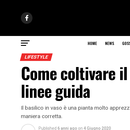
HOME
NEWS
GOS
LIFESTYLE
Come coltivare il 
linee guida
Il basilico in vaso è una pianta molto apprezza
maniera corretta.
Published
6 anni ago
on
4 Giugno 2020