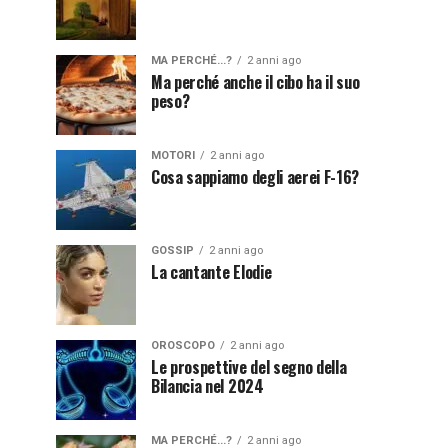
MA PERCHÉ...?
2 anni ago
Ma perché anche il cibo ha il suo
peso?
MOTORI
2 anni ago
Cosa sappiamo degli aerei F-16?
GOSSIP
2 anni ago
La cantante Elodie
OROSCOPO
2 anni ago
Le prospettive del segno della
Bilancia nel 2024
MA PERCHÉ...?
2 anni ago