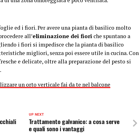
lla di una zona ombreggiata e poco ventilata.
lie ed i fiori. Per avere una pianta di basilico molto
procedere all’
eliminazione dei fiori
che spuntano a
liendo i fiori si impedisce che la pianta di basilico
teristiche migliori, senza poi essere utile in cucina. Con
fresche e delicate, oltre alla preparazione del pesto si
.
izzare un orto verticale fai da te nel balcone
UP NEXT
cchiali
Trattamento galvanico: a cosa serve
e quali sono i vantaggi