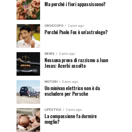
Ma perché i fiori appassiscono?
OROSCOPO
2 anni ago
Perché Paolo Fox è un’astrologo?
NEWS
2 anni ago
Nessuna prova di razzismo a Juan
Jesus: Acerbi assolto
MOTORI
2 anni ago
Un minivan elettrico non è da
escludere per Porsche
LIFESTYLE
2 anni ago
La compassione fa dormire
meglio?