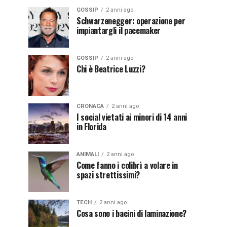
GOSSIP
2 anni ago
Schwarzenegger: operazione per
impiantargli il pacemaker
GOSSIP
2 anni ago
Chi è Beatrice Luzzi?
CRONACA
2 anni ago
I social vietati ai minori di 14 anni
in Florida
ANIMALI
2 anni ago
Come fanno i colibrì a volare in
spazi strettissimi?
TECH
2 anni ago
Cosa sono i bacini di laminazione?