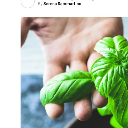
By
Serena Sammartino