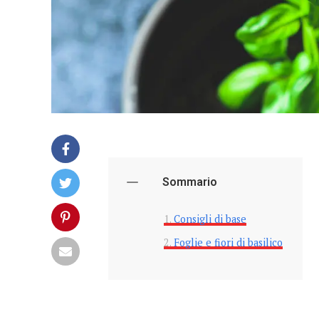
Sommario
Consigli di base
Foglie e fiori di basilico