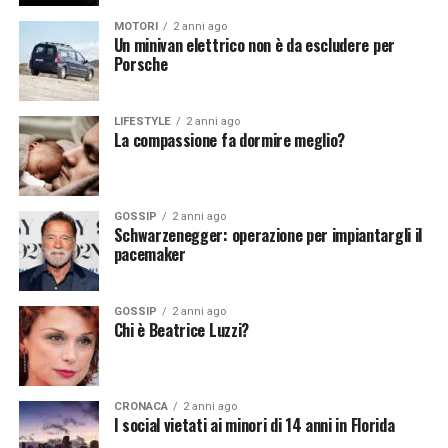
notizie del giorno?
Iscriviti alla nostra Newsletter
notizie del giorno?
Iscriviti alla nostra Newsletter
MOTORI
2 anni ago
Un minivan elettrico non è da escludere per
Porsche
LIFESTYLE
2 anni ago
La compassione fa dormire meglio?
GOSSIP
2 anni ago
Schwarzenegger: operazione per impiantargli il
pacemaker
GOSSIP
2 anni ago
Chi è Beatrice Luzzi?
CRONACA
2 anni ago
I social vietati ai minori di 14 anni in Florida