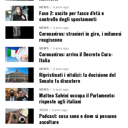
NEWS
6 anni ago
Fase 2: uscite per fasce d’età e
controllo degli spostamenti
NEWS
6 anni ago
Coronavirus: stranieri in giro, i milanesi
reagiscono
NEWS
6 anni ago
Coronavirus: arriva il Decreto Cura-
Italia
NEWS
6 anni ago
Ripristinati i vitalizi: la decisione del
Senato fa discutere
NEWS
6 anni ago
Matteo Salvini occupa il Parlamento:
risposte agli italiani
TECH
6 anni ago
Podcast: cosa sono e dove si possono
ascoltare