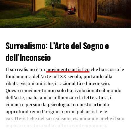
prestare attenzione all’elemento dei mobili: è
fondamentale che essi vengano esaltati e non invece
nascosti dal tipo di colore o rivestimento scelto per la
parete.
Quando scegliere la parete attrezzata e
Surrealismo: L’Arte del Sogno e
come arricchirla
dell’Inconscio
La parete attrezzata non è sempre la soluzione più
adatta, ogni caso è a sé. Molto dipende dalle esigenze
Il surrealismo è un
movimento artistico
che ha scosso le
che si hanno di spazio. Infatti, una parete attrezzata è
fondamenta dell’arte nel XX secolo, portando alla
l’ideale negli
open space
, dove c’è la necessità di
ribalta visioni oniriche, irrazionalità e l’inconscio.
recuperare spazio. In ogni caso, scegliere una parete
Questo movimento non solo ha rivoluzionato il mondo
attrezzata significa anche mostrare la propria
dell’arte, ma ha anche influenzato la letteratura, il
personalità tramite la stanza, dando da subito un’idea
cinema e persino la psicologia. In questo articolo
chiara agli ospiti che varcano per la prima volta la porta
approfondiremo l’origine, i principali artisti e le
d’ingresso.
caratteristiche del surrealismo, esaminando anche il suo
impatto duraturo sulla cultura contemporanea.
Lo
stile moderno
di una parete attrezzata si sposa bene