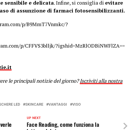
le sensibile e delicata
. Infine, si consiglia di
evitare
aso di assunzione di farmaci fotosensibilizzanti.
tagram.com/p/B9MmT7Vnmkc/?
agram.com/p/CFFVS3blljk/?igshid=MzRlODBiNWFlZA==
ie.it
re le principali notizie del giorno?
Iscriviti alla nostra
CHERE LED
SKINCARE
VANTAGGI
VISO
UP NEXT
verle
Face Reading, come funziona la