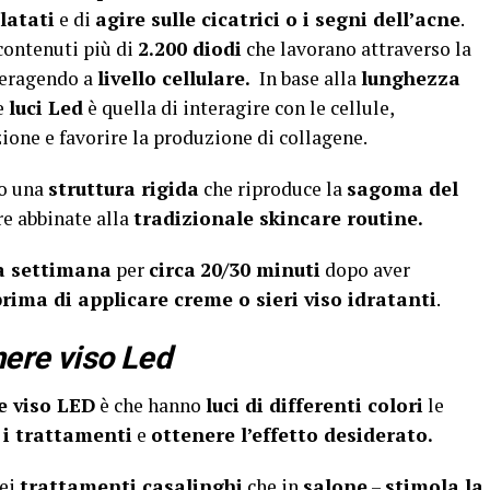
ilatati
e di
agire sulle cicatrici o i segni dell’acne
.
contenuti più di
2.200 diodi
che lavorano attraverso la
teragendo a
livello cellulare.
In base alla
lunghezza
e
luci Led
è quella di interagire con le cellule,
ione e favorire la produzione di collagene.
o una
struttura rigida
che riproduce la
sagoma del
ere abbinate alla
tradizionale skincare routine.
 a settimana
per
circa
20/30 minuti
dopo aver
rima di applicare creme o sieri viso idratanti
.
here viso Led
e viso LED
è che hanno
luci di differenti colori
le
 i trattamenti
e
ottenere l’effetto desiderato.
nei
trattamenti casalinghi
che in
salone
–
stimola la