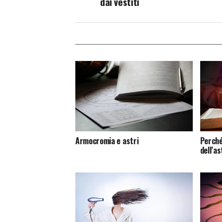
dai vestiti
Armocromia e astri
Perché
dell’a