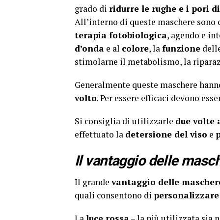
grado di
ridurre le rughe e i pori d
All’interno di queste maschere sono 
terapia fotobiologica
, agendo e in
d’onda
e al
colore
, la
funzione
dell
stimolarne il metabolismo, la riparaz
Generalmente queste maschere hann
volto
. Per essere efficaci devono ess
Si consiglia di utilizzarle
due volte
effettuato la
detersione del viso
e
p
Il vantaggio delle masc
Il grande
vantaggio delle mascher
quali consentono di
personalizzare
La
luce rossa
– la più utilizzata sia 