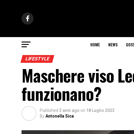
HOME
NEWS
GOS
LIFESTYLE
Maschere viso Le
funzionano?
Published
3 anni ago
on
18 Luglio 2023
By
Antonella Sica