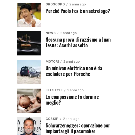
OROSCOPO
2 anni ago
Perché Paolo Fox è un’astrologo?
NEWS
2 anni ago
Nessuna prova di razzismo a Juan
Jesus: Acerbi assolto
MOTORI
2 anni ago
Un minivan elettrico non è da
escludere per Porsche
LIFESTYLE
2 anni ago
La compassione fa dormire
meglio?
GOSSIP
2 anni ago
Schwarzenegger: operazione per
impiantargli il pacemaker