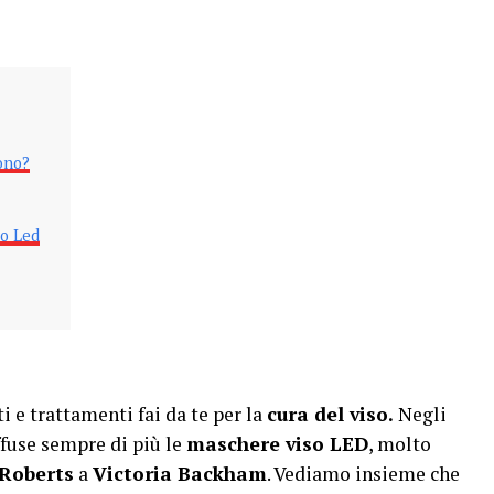
ono?
so Led
i e trattamenti fai da te per la
cura del viso.
Negli
iffuse sempre di più le
maschere viso LED
, molto
 Roberts
a
Victoria Backham
. Vediamo insieme che