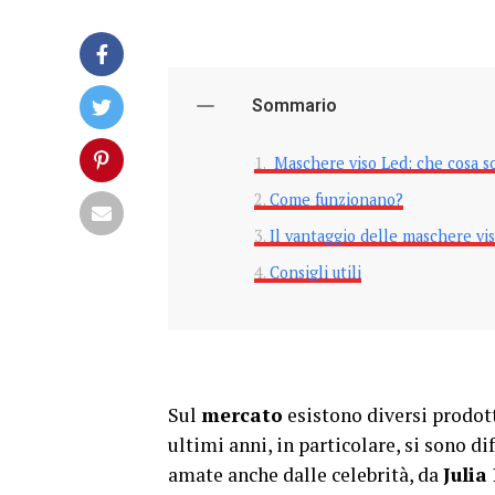
Sommario
Maschere viso Led: che cosa s
Come funzionano?
Il vantaggio delle maschere vi
Consigli utili
Sul
mercato
esistono diversi prodott
ultimi anni, in particolare, si sono d
amate anche dalle celebrità, da
Julia