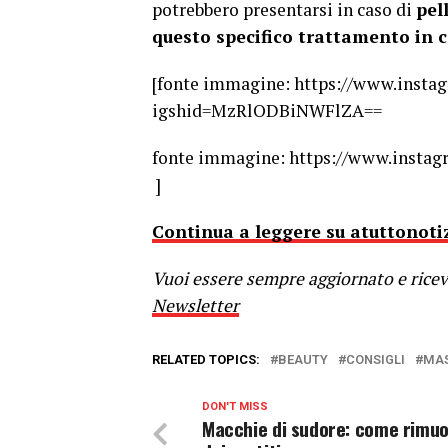
potrebbero presentarsi in caso di
pel
questo specifico trattamento in c
[fonte immagine: https://www.ins
igshid=MzRlODBiNWFlZA==
fonte immagine: https://www.inst
]
Continua a leggere su atuttonotiz
Vuoi essere sempre aggiornato e riceve
Newsletter
RELATED TOPICS:
BEAUTY
CONSIGLI
MAS
DON'T MISS
Macchie di sudore: come rimuo