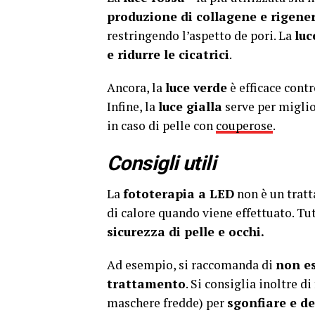
produzione di collagene e rigener
restringendo l’aspetto de pori. La
luc
e ridurre le cicatrici
.
Ancora, la
luce verde
è efficace cont
Infine, la
luce gialla
serve per miglio
in caso di pelle con
couperose
.
Consigli utili
La
fototerapia a LED
non è un tratt
di calore quando viene effettuato. Tu
sicurezza di pelle e occhi.
Ad esempio, si raccomanda di
non es
trattamento
. Si consiglia inoltre di
maschere fredde) per
sgonfiare e d