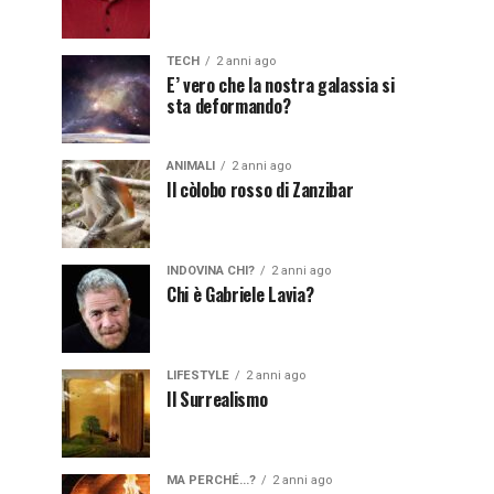
TECH
2 anni ago
E’ vero che la nostra galassia si
sta deformando?
ANIMALI
2 anni ago
Il còlobo rosso di Zanzibar
INDOVINA CHI?
2 anni ago
Chi è Gabriele Lavia?
LIFESTYLE
2 anni ago
Il Surrealismo
MA PERCHÉ...?
2 anni ago