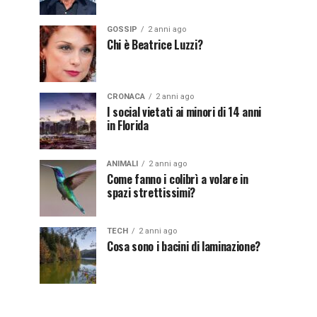
GOSSIP
2 anni ago
Chi è Beatrice Luzzi?
CRONACA
2 anni ago
I social vietati ai minori di 14 anni
in Florida
ANIMALI
2 anni ago
Come fanno i colibrì a volare in
spazi strettissimi?
TECH
2 anni ago
Cosa sono i bacini di laminazione?