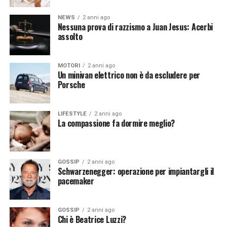
NEWS
2 anni ago
Nessuna prova di razzismo a Juan Jesus: Acerbi
Continua a leggere su atuttonotizie.it
Continua a leggere su atuttonotizie.it
assolto
Vuoi essere sempre aggiornato e ricevere le principali
Vuoi essere sempre aggiornato e ricevere le principali
notizie del giorno?
Iscriviti alla nostra Newsletter
notizie del giorno?
Iscriviti alla nostra Newsletter
MOTORI
2 anni ago
Un minivan elettrico non è da escludere per
Porsche
LIFESTYLE
2 anni ago
La compassione fa dormire meglio?
GOSSIP
2 anni ago
Schwarzenegger: operazione per impiantargli il
pacemaker
GOSSIP
2 anni ago
Chi è Beatrice Luzzi?