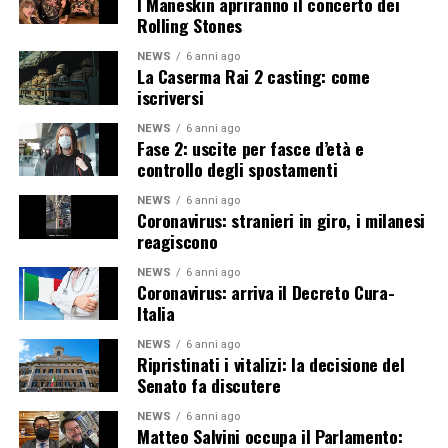
I Maneskin apriranno il concerto dei
Rolling Stones
NEWS
6 anni ago
La Caserma Rai 2 casting: come
iscriversi
NEWS
6 anni ago
Fase 2: uscite per fasce d’età e
controllo degli spostamenti
NEWS
6 anni ago
Coronavirus: stranieri in giro, i milanesi
reagiscono
NEWS
6 anni ago
Coronavirus: arriva il Decreto Cura-
Italia
NEWS
6 anni ago
Ripristinati i vitalizi: la decisione del
Senato fa discutere
NEWS
6 anni ago
Matteo Salvini occupa il Parlamento: