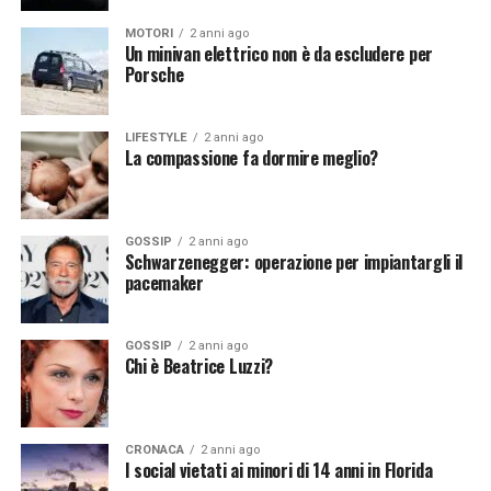
Vuoi essere sempre aggiornato e ricevere le principali
notizie del giorno?
Iscriviti alla nostra Newsletter
notizie del giorno?
Iscriviti alla nostra Newsletter
MOTORI
2 anni ago
Un minivan elettrico non è da escludere per
Porsche
LIFESTYLE
2 anni ago
La compassione fa dormire meglio?
GOSSIP
2 anni ago
Schwarzenegger: operazione per impiantargli il
pacemaker
GOSSIP
2 anni ago
Chi è Beatrice Luzzi?
CRONACA
2 anni ago
I social vietati ai minori di 14 anni in Florida