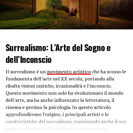
coltivato anche direttamente nel terreno.
I semi devono essere posti a circa un centimetro di
profondità e distanti circa 30 cm tra loro in file distanti
40 cm. La coltivazione del radicchio non richiede
particolari cure, ma bisogna
far attenzione alle
erbacce
. Per prolungare la raccolta basta seminare a
Surrealismo: L’Arte del Sogno e
distanza di 1 o 2 settimane. Per quanto riguarda
dell’Inconscio
l’irrigazione
, non necessita di molta acqua, anche se il
terreno va subito bagnato dopo la semina.
Il surrealismo è un
movimento artistico
che ha scosso le
Nonostante sia un ortaggio che cresce in qualsiasi tipo
fondamenta dell’arte nel XX secolo, portando alla
di terreno, cresce molto meglio in quelli che
ribalta visioni oniriche, irrazionalità e l’inconscio.
contengono azoto
, quindi è possibile utilizzare del
Questo movimento non solo ha rivoluzionato il mondo
compost o del letame di cavallo. Come tutte le piante da
dell’arte, ma ha anche influenzato la letteratura, il
cespo anche questa attrae i
parassiti
come afidi, gli acari
cinema e persino la psicologia. In questo articolo
rossi e la nottua che vanno eliminati con gli
approfondiremo l’origine, i principali artisti e le
antiparassitari appositi. Inoltre, per evitare che le
caratteristiche del surrealismo, esaminando anche il suo
foglie marciscono
, bisognerebbe tagliarle quando le
impatto duraturo sulla cultura contemporanea.