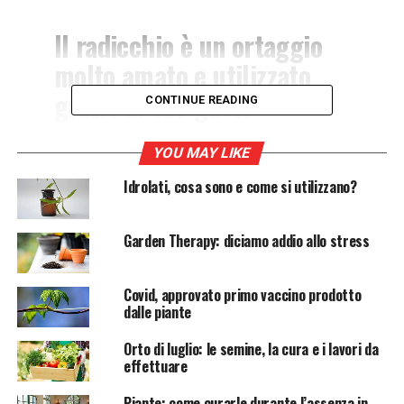
Il radicchio è un ortaggio
molto amato e utilizzato
grazie al suo gusto
CONTINUE READING
aromatico e amaro.
Scopriamo insieme come
YOU MAY LIKE
fare a coltivarlo
Idrolati, cosa sono e come si utilizzano?
correttamente e come
Garden Therapy: diciamo addio allo stress
raccoglierlo.
Covid, approvato primo vaccino prodotto
Il
radicchio
è una cicoria da cespo molto nota per i suoi
dalle piante
svariati utilizzi in cucina. La peculiarità di questo
Orto di luglio: le semine, la cura e i lavori da
ortaggio è il suo sapore aromatico, amaro e gustoso,
effettuare
grazie al quale si presta per essere impiegato in
tantissime
ricette diverse
. Il radicchio è un ortaggio
Piante: come curarle durante l’assenza in