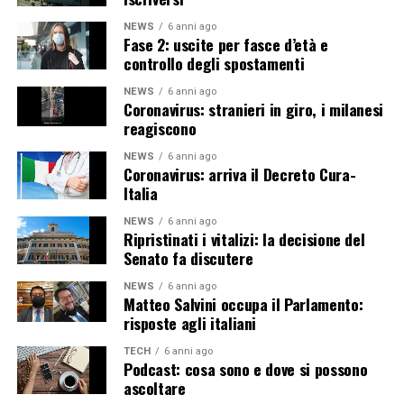
NEWS
6 anni ago
Fase 2: uscite per fasce d’età e
controllo degli spostamenti
NEWS
6 anni ago
Coronavirus: stranieri in giro, i milanesi
reagiscono
NEWS
6 anni ago
Coronavirus: arriva il Decreto Cura-
Italia
NEWS
6 anni ago
Ripristinati i vitalizi: la decisione del
Senato fa discutere
NEWS
6 anni ago
Matteo Salvini occupa il Parlamento:
risposte agli italiani
TECH
6 anni ago
Podcast: cosa sono e dove si possono
ascoltare