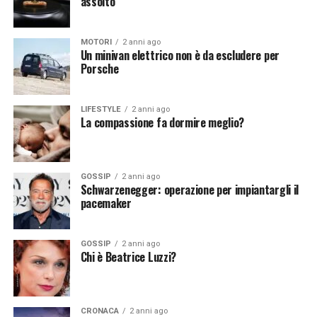
assolto
Vuoi essere sempre aggiornato e ricevere le principali
Vuoi essere sempre aggiornato e ricevere le principali
notizie del giorno?
Iscriviti alla nostra Newsletter
notizie del giorno?
Iscriviti alla nostra Newsletter
MOTORI
2 anni ago
Un minivan elettrico non è da escludere per
Porsche
LIFESTYLE
2 anni ago
La compassione fa dormire meglio?
GOSSIP
2 anni ago
Schwarzenegger: operazione per impiantargli il
pacemaker
GOSSIP
2 anni ago
Chi è Beatrice Luzzi?
CRONACA
2 anni ago