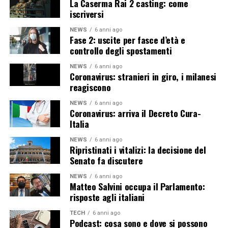
La Caserma Rai 2 casting: come
iscriversi
NEWS
6 anni ago
Fase 2: uscite per fasce d’età e
controllo degli spostamenti
NEWS
6 anni ago
Coronavirus: stranieri in giro, i milanesi
reagiscono
NEWS
6 anni ago
Coronavirus: arriva il Decreto Cura-
Italia
NEWS
6 anni ago
Ripristinati i vitalizi: la decisione del
Senato fa discutere
NEWS
6 anni ago
Matteo Salvini occupa il Parlamento:
risposte agli italiani
TECH
6 anni ago
Podcast: cosa sono e dove si possono