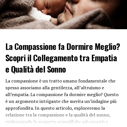
di esplorare il mondo dell’inconscio. Gli artisti
surrealisti cercavano di rivelare la verità nascosta della
mente umana attraverso immagini e simboli enigmatici.
Questo si traduce spesso in opere d’arte che sfidano le
convenzioni spazio-temporali, creando scenari strani e
irrazionali che sfidano la logica.
La Compassione fa Dormire Meglio?
L’uso del disegno automatico è un altro aspetto
Scopri il Collegamento tra Empatia
significativo del surrealismo. Gli artisti spesso si
affidavano all’automatismo per creare opere d’arte
e Qualità del Sonno
senza premeditazione o controllo cosciente,
permettendo così all’inconscio di emergere
La compassione è un tratto umano fondamentale che
liberamente. Questo metodo di creazione artistica è
spesso associamo alla gentilezza, all’altruismo e
stato visto come un modo per esplorare i recessi più
all’empatia. La compassione fa dormire meglio? Questo
profondi della mente umana.
è un argomento intrigante che merita un’indagine più
approfondita. In questo articolo, esploreremo la
Gli artisti surrealisti erano anche noti per l’uso di
relazione tra la compassione e la qualità del sonno,
simboli ricorrenti e motivi iconici nelle loro opere. Tra i
evidenziando le scoperte scientifiche più recenti e
più comuni si trovano gli orologi molli di Salvador Dalí,