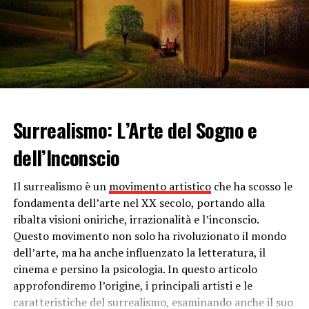
garantito dalle 10 alle 12 ore. Volendo, dunque, è
possibile anche usare lo shampoo secco prima di andare
al lavoro per rimanere con capelli puliti e luminosi fino
a sera.
Consigli sull’utilizzo dello shampoo
secco
Surrealismo: L’Arte del Sogno e
Se è vero che lo shampoo secco può fare autentici
dell’Inconscio
miracoli, è altrettanto vero che in caso di
uso errato
i
danni sono superiori ai benefici. Per prima cosa, occorre
Il surrealismo è un
movimento artistico
che ha scosso le
ricordare di non applicare troppo prodotto sui capelli, il
fondamenta dell’arte nel XX secolo, portando alla
rischio è infatti di ottenere l’effetto contrario rispetto a
ribalta visioni oniriche, irrazionalità e l’inconscio.
quello desiderato: capelli sporchi e presenza di residui
Questo movimento non solo ha rivoluzionato il mondo
bianchi simili all’odiata forfora. È inoltre sbagliato
dell’arte, ma ha anche influenzato la letteratura, il
pensare di sostituire lo shampoo naturale con quello
cinema e persino la psicologia. In questo articolo
secco, per evitare l’occlusione dei follicoli e la comparsa
approfondiremo l’origine, i principali artisti e le
della vera forfora. Il consiglio è di usare lo shampoo
caratteristiche del surrealismo, esaminando anche il suo
secco con parsimonia, al
massimo due volte