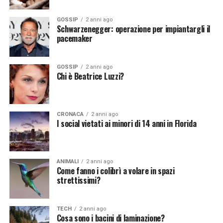
[fonte immagine:
GOSSIP
2 anni ago
Schwarzenegger: operazione per impiantargli il
https://pixabay.com/it/photos/veicolo-cromo-
pacemaker
tecnologia-automobile-193213/]
GOSSIP
2 anni ago
Chi è Beatrice Luzzi?
Continua a leggere su atuttonotizie.it
Vuoi essere sempre aggiornato e ricevere le principali
CRONACA
2 anni ago
notizie del giorno?
Iscriviti alla nostra Newsletter
I social vietati ai minori di 14 anni in Florida
ANIMALI
2 anni ago
Come fanno i colibrì a volare in spazi
strettissimi?
TECH
2 anni ago
Cosa sono i bacini di laminazione?