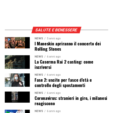
SALUTE E BENESSERE
NEWS
5 anni ago
I Maneskin apriranno il concerto dei
Rolling Stones
NEWS
6 anni ago
La Caserma Rai 2 casting: come
iscriversi
NEWS
6 anni ago
Fase 2: uscite per fasce d’età e
controllo degli spostamenti
NEWS
6 anni ago
Coronavirus: stranieri in giro, i milanesi
reagiscono
NEWS
6 anni ago