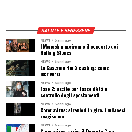
SALUTE E BENESSERE
NEWS
5 anni ago
I Maneskin apriranno il concerto dei
Rolling Stones
NEWS
6 anni ago
La Caserma Rai 2 casting: come
iscriversi
NEWS
6 anni ago
Fase 2: uscite per fasce d’età e
controllo degli spostamenti
NEWS
6 anni ago
Coronavirus: stranieri in giro, i milanesi
reagiscono
NEWS
6 anni ago
Coronavirus: arriva il Decreto Cura-