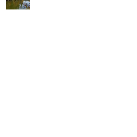
è consigliabile consultare un dermatologo per una
valutazione e un trattamento più specifico. Con le cure
adeguate, è possibile ottenere sollievo dai sintomi delle
ragadi e ripristinare la
salute
della pelle.
[fonte immagine: https://pixabay.com/it/photos/mani-
vecchio-vecchiaia-anziano-2906458/]
Continua a leggere su atuttonotizie.it
Vuoi essere sempre aggiornato e ricevere le principali
notizie del giorno?
Iscriviti alla nostra Newsletter