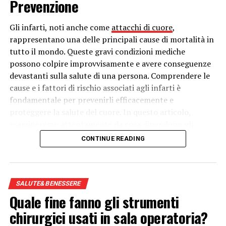
Prevenzione
FONTE IMMAGINE: https://pixabay.com/it/photos/succulento-fiori-
Gli infarti, noti anche come
attacchi di cuore
,
colori-impianto-2412436/
rappresentano una delle principali cause di mortalità in
tutto il mondo. Queste gravi condizioni mediche
RELATED TOPICS:
ERBORISTERIA
PIANTA OFFICINALE
possono colpire improvvisamente e avere conseguenze
PROPRIETÀ
STRESS
devastanti sulla salute di una persona. Comprendere le
UP NEXT
cause e i fattori di rischio associati agli infarti è
Mascherina e malattie della pelle, parlano gli esperti
fondamentale per prevenirli efficacemente e
proteggere la salute del cuore. In questo articolo,
DON'T MISS
Lattoferrina, è utile per combattere il Covid-19?
esamineremo attentamente da cosa dipendono gli
infarti, esplorando le cause sottostanti, i fattori di
CONTINUE READING
rischio e le strategie di prevenzione.
Cause degli Infarti:
SALUTE&BENESSERE
Gli infarti si verificano quando il flusso sanguigno verso
Quale fine fanno gli strumenti
una parte del cuore viene interrotto, spesso a causa
chirurgici usati in sala operatoria?
dell’occlusione di una delle arterie coronarie. Le