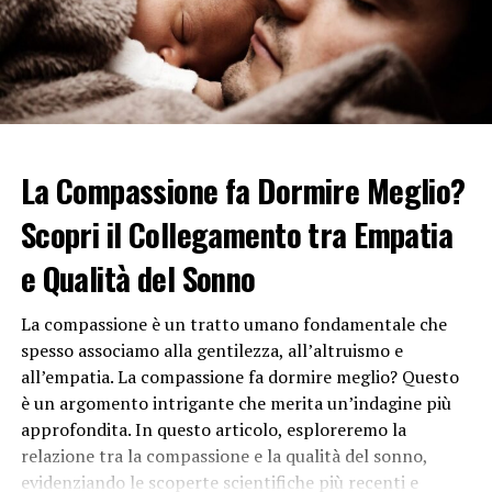
il tentativo di superare i confini della realtà razionale e
di esplorare il mondo dell’inconscio. Gli artisti
surrealisti cercavano di rivelare la verità nascosta della
mente umana attraverso immagini e simboli enigmatici.
Questo si traduce spesso in opere d’arte che sfidano le
convenzioni spazio-temporali, creando scenari strani e
irrazionali che sfidano la logica.
La Compassione fa Dormire Meglio?
L’uso del disegno automatico è un altro aspetto
Scopri il Collegamento tra Empatia
significativo del surrealismo. Gli artisti spesso si
affidavano all’automatismo per creare opere d’arte
e Qualità del Sonno
senza premeditazione o controllo cosciente,
permettendo così all’inconscio di emergere
La compassione è un tratto umano fondamentale che
liberamente. Questo metodo di creazione artistica è
spesso associamo alla gentilezza, all’altruismo e
stato visto come un modo per esplorare i recessi più
all’empatia. La compassione fa dormire meglio? Questo
profondi della mente umana.
è un argomento intrigante che merita un’indagine più
approfondita. In questo articolo, esploreremo la
Gli artisti surrealisti erano anche noti per l’uso di
relazione tra la compassione e la qualità del sonno,
simboli ricorrenti e motivi iconici nelle loro opere. Tra i
evidenziando le scoperte scientifiche più recenti e