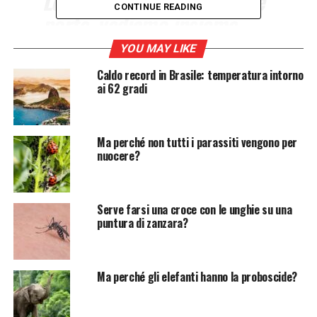
Le vacanze estive sono alle
CONTINUE READING
porte, vediamo insieme
qualche consiglio pratico
YOU MAY LIKE
su come innaffiare e
Caldo record in Brasile: temperatura intorno
trovare le piante in salute
ai 62 gradi
al rientro dalle ferie.
Ma perché non tutti i parassiti vengono per
nuocere?
Come curare le piante aromatiche in
estate
Serve farsi una croce con le unghie su una
Innaffiare le piante aromatiche durante le
vacanze
puntura di zanzara?
estive
può essere un problema quando non è presente
un sistema programmato di irrigazione. Solitamente
basilico
, rosmarino, timo, salvia e le altre piante
Ma perché gli elefanti hanno la proboscide?
aromatiche si coltivano in vaso e
abbelliscono i nostri
balconi
. Nei mesi estivi, quando il clima raggiunge
temperature molto alte è consigliato riparare le piante