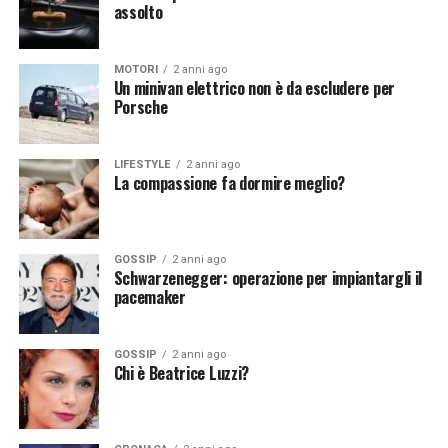
assolto
Vuoi essere sempre aggiornato e ricevere le principali
Vuoi essere sempre aggiornato e ricevere le principali
notizie del giorno?
Iscriviti alla nostra Newsletter
notizie del giorno?
Iscriviti alla nostra Newsletter
MOTORI
2 anni ago
Un minivan elettrico non è da escludere per
Porsche
LIFESTYLE
2 anni ago
La compassione fa dormire meglio?
GOSSIP
2 anni ago
Schwarzenegger: operazione per impiantargli il
pacemaker
GOSSIP
2 anni ago
Chi è Beatrice Luzzi?