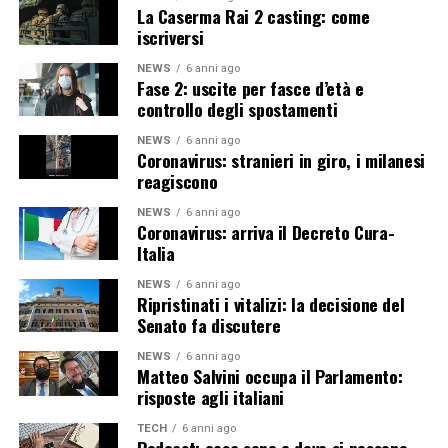
La Caserma Rai 2 casting: come
iscriversi
NEWS
6 anni ago
Fase 2: uscite per fasce d’età e
controllo degli spostamenti
NEWS
6 anni ago
Coronavirus: stranieri in giro, i milanesi
reagiscono
NEWS
6 anni ago
Coronavirus: arriva il Decreto Cura-
Italia
NEWS
6 anni ago
Ripristinati i vitalizi: la decisione del
Senato fa discutere
NEWS
6 anni ago
Matteo Salvini occupa il Parlamento:
risposte agli italiani
TECH
6 anni ago
Podcast: cosa sono e dove si possono