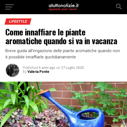
LIFESTYLE
Come innaffiare le piante
aromatiche quando si va in vacanza
Breve guida all’irrigazione delle piante aromatiche quando non
è possibile innaffiarle quotidianamente
Published
6 anni ago
on
27 Luglio 2020
By
Valeria Ponte