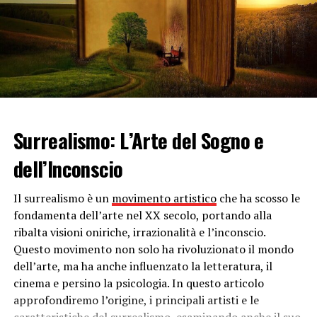
poter avere acqua a sufficienza durante la nostra
assenza. Vediamo insieme qualche
idea
.
Metodi pratici e veloci
Metodo della bottiglia
. Pratico e veloce da preparare,
basta prendere una bottiglia di minerale in plastica,
della capienza desiderata e praticare due piccoli fori sul
Surrealismo: L’Arte del Sogno e
tappo e un altro alla base. La bottiglia deve essere
infilata nel terreno dalla parte del tappo e se si vuole
dell’Inconscio
prolungare di qualche giorno l’irrigazione è necessario
inserire alla base un pezzetto di stoffa in modo da
Il surrealismo è un
movimento artistico
che ha scosso le
mantenere l’umidità.
fondamenta dell’arte nel XX secolo, portando alla
ribalta visioni oniriche, irrazionalità e l’inconscio.
Beccucci in terracotta.
Si tratta di coni in terracotta
Questo movimento non solo ha rivoluzionato il mondo
con un piccolo tubo da posizionare in una bacinella. Il
dell’arte, ma ha anche influenzato la letteratura, il
materiale, naturalmente poroso, funziona come riserva
cinema e persino la psicologia. In questo articolo
d’acqua, che presa dall’esterno viene rilasciata piano
approfondiremo l’origine, i principali artisti e le
piano. E’ un metodo
ecologico
e poco dispendioso.
caratteristiche del surrealismo, esaminando anche il suo