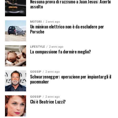
Nessuna prova di razzismo a Juan Jesus: Acerbi
Continua a leggere su atuttonotizie.it
Continua a leggere su atuttonotizie.it
assolto
Vuoi essere sempre aggiornato e ricevere le principali
Vuoi essere sempre aggiornato e ricevere le principali
notizie del giorno?
Iscriviti alla nostra Newsletter
notizie del giorno?
Iscriviti alla nostra Newsletter
MOTORI
2 anni ago
Un minivan elettrico non è da escludere per
Porsche
LIFESTYLE
2 anni ago
La compassione fa dormire meglio?
GOSSIP
2 anni ago
Schwarzenegger: operazione per impiantargli il
pacemaker
GOSSIP
2 anni ago
Chi è Beatrice Luzzi?