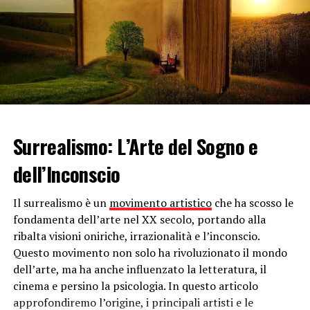
I 3 elementi fondamentali
Tre sono gli elementi base che ritornano costantemente
in un giardino zen. Il primo è
l’acqua
, che rappresenta
la vita, poiché senza di essa senza non potremmo vivere.
Seguendo il movimento del sole, l’acqua dovrà scorrere
da est verso ovest, ma la si tenere anche ferma. Il
Surrealismo: L’Arte del Sogno e
secondo elemento è rappresentato dalle
rocce
, ovvero il
punto del giardino in cui regna la pace. Per la scelta
dell’Inconscio
delle rocce, è importante scegliere forme tondeggianti,
anche di dimensioni notevoli, per dare l’idea di essere lì
Il surrealismo è un
movimento artistico
che ha scosso le
da tempo immemore. Il terzo elemento è il
verde
,
fondamenta dell’arte nel XX secolo, portando alla
presenza costante in tutto l’anno. Si scelgono
ribalta visioni oniriche, irrazionalità e l’inconscio.
solitamente il muschio o le piante verdi come la felce. I
Questo movimento non solo ha rivoluzionato il mondo
fiori sono pochi, in generale camelie, rododendri oppure
dell’arte, ma ha anche influenzato la letteratura, il
azalee.
cinema e persino la psicologia. In questo articolo
approfondiremo l’origine, i principali artisti e le