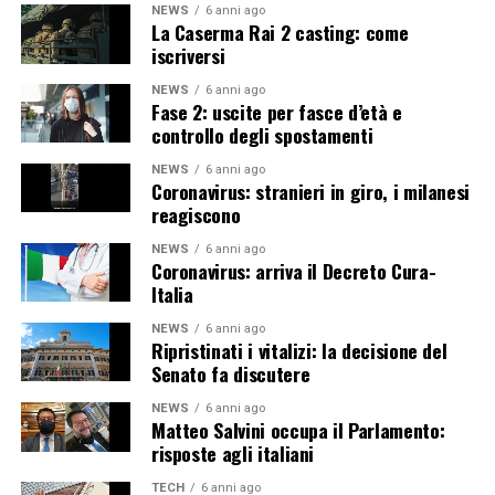
NEWS
6 anni ago
La Caserma Rai 2 casting: come
iscriversi
NEWS
6 anni ago
Fase 2: uscite per fasce d’età e
controllo degli spostamenti
NEWS
6 anni ago
Coronavirus: stranieri in giro, i milanesi
reagiscono
NEWS
6 anni ago
Coronavirus: arriva il Decreto Cura-
Italia
NEWS
6 anni ago
Ripristinati i vitalizi: la decisione del
Senato fa discutere
NEWS
6 anni ago
Matteo Salvini occupa il Parlamento:
risposte agli italiani
TECH
6 anni ago