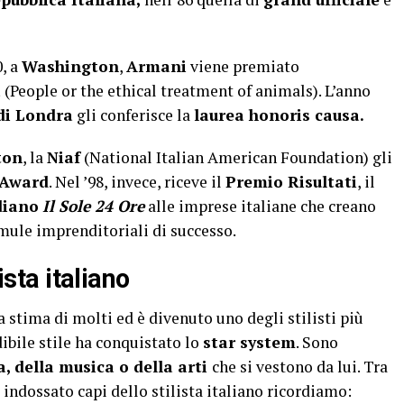
, a
Washington
,
Armani
viene premiato
a
(People or the ethical treatment of animals). L’anno
 di Londra
gli conferisce la
laurea honoris causa.
ton
, la
Niaf
(National Italian American Foundation) gli
Award
. Nel ’98, invece, riceve il
Premio Risultati
, il
diano
Il Sole 24 Ore
alle imprese italiane che creano
mule imprenditoriali di successo.
ista italiano
 stima di molti ed è divenuto uno degli stilisti più
ibile stile ha conquistato lo
star system
. Sono
, della musica o della arti
che si vestono da lui. Tra
indossato capi dello stilista italiano ricordiamo: