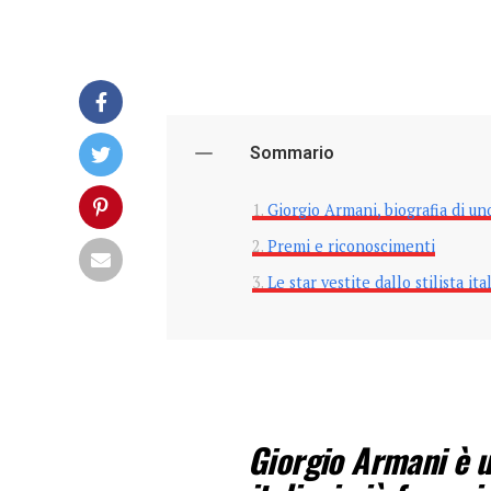
Sommario
Giorgio Armani, biografia di uno
Premi e riconoscimenti
Le star vestite dallo stilista ita
Giorgio Armani è un