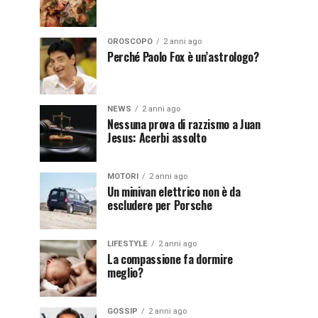
OROSCOPO
2 anni ago
Perché Paolo Fox è un’astrologo?
NEWS
2 anni ago
Nessuna prova di razzismo a Juan
Jesus: Acerbi assolto
MOTORI
2 anni ago
Un minivan elettrico non è da
escludere per Porsche
LIFESTYLE
2 anni ago
La compassione fa dormire
meglio?
GOSSIP
2 anni ago