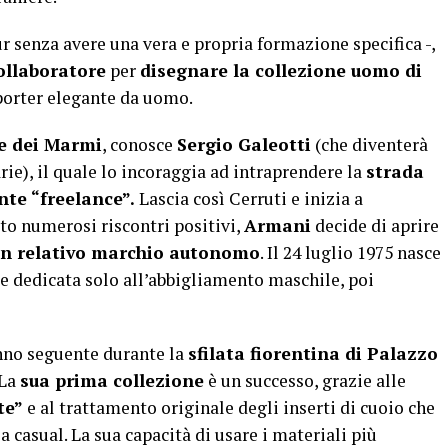
ur senza avere una vera e propria formazione specifica -,
ollaboratore
per
disegnare la collezione uomo di
-porter elegante da uomo.
e dei Marmi
, conosce
Sergio Galeotti
(che diventerà
ie), il quale lo incoraggia ad intraprendere la
strada
nte “freelance”.
Lascia così Cerruti e inizia a
o numerosi riscontri positivi,
Armani
decide di aprire
on relativo marchio autonomo
. Il 24 luglio 1975 nasce
te dedicata solo all’abbigliamento maschile, poi
nno seguente durante la
sfilata fiorentina di Palazzo
 La
sua prima collezione
è un successo, grazie alle
te”
e al trattamento originale degli inserti di cuoio che
a casual. La sua capacità di usare i materiali più