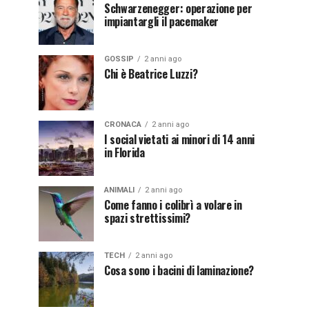
Schwarzenegger: operazione per
impiantargli il pacemaker
GOSSIP
2 anni ago
Chi è Beatrice Luzzi?
CRONACA
2 anni ago
I social vietati ai minori di 14 anni
in Florida
ANIMALI
2 anni ago
Come fanno i colibrì a volare in
spazi strettissimi?
TECH
2 anni ago
Cosa sono i bacini di laminazione?