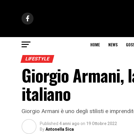
HOME
NEWS
GOS
LIFESTYLE
Giorgio Armani, la
italiano
Giorgio Armani è uno degli stilisti e imprendi
Published
4 anni ago
on
19 Ottobre 2022
By
Antonella Sica