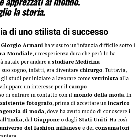
 e apprezzati al mondo.
o la storia.
a di uno stilista di successo
,
Giorgio Armani
ha vissuto un’infanzia difficile sotto i
ra Mondiale
, un’esperienza dura che però lo ha
ttà natale per andare a
studiare
Medicina
l suo sogno, infatti, era diventare
chirurgo
. Tuttavia,
gli studi per iniziare a lavorare come
vetrinista
alla
sviluppare un interesse per il
campo
o di entrare in contatto con il
mondo della moda
. In
ssistente fotografo
, prima di accettare un
incarico
n’agenzia di moda
, dove ha avuto modo di conoscere i
all’
India
, dal
Giappone
o dagli
Stati Uniti
. Ha così
universo del fashion milanese
e dei
consumatori
raniere.