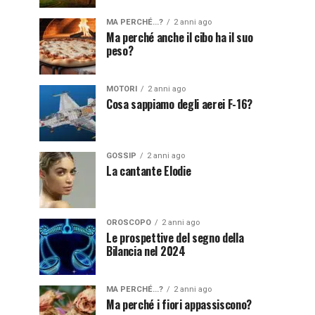
MA PERCHÉ...?
2 anni ago
Ma perché anche il cibo ha il suo
peso?
MOTORI
2 anni ago
Cosa sappiamo degli aerei F-16?
GOSSIP
2 anni ago
La cantante Elodie
OROSCOPO
2 anni ago
Le prospettive del segno della
Bilancia nel 2024
MA PERCHÉ...?
2 anni ago
Ma perché i fiori appassiscono?