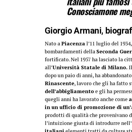
italiani più famosi
Conosciamone megli
Giorgio Armani, biografi
Nato a
Piacenza
l’11 luglio del 1934
bombardamenti della
Seconda Guer
fortificato. Nel 1957 ha lasciato la ci
all’
Università Statale di Milano.
I
dopo un paio di anni, ha abbandonato 
Rinascente
, lavoro che gli ha fatto 
dell’abbigliamento
e gli ha permess
quegli anni ha lavorato anche come
a
in un ufficio di promozione di u
prodotti di qualità che provenivano d
l’intuizione giusta di introdurre nell’
italiani
elementi tratti da culture st