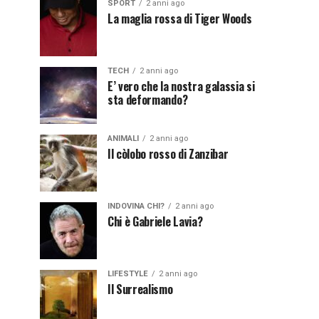
SPORT
2 anni ago
La maglia rossa di Tiger Woods
TECH
2 anni ago
E’ vero che la nostra galassia si
sta deformando?
ANIMALI
2 anni ago
Il còlobo rosso di Zanzibar
INDOVINA CHI?
2 anni ago
Chi è Gabriele Lavia?
LIFESTYLE
2 anni ago
Il Surrealismo