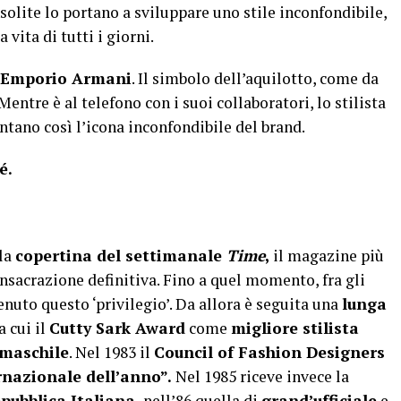
solite lo portano a sviluppare uno stile inconfondibile,
vita di tutti i giorni.
 Emporio Armani
. Il simbolo dell’aquilotto, come da
Mentre è al telefono con i suoi collaboratori, lo stilista
ntano così l’icona inconfondibile del brand.
é.
lla
copertina del settimanale
Time
,
il magazine più
onsacrazione definitiva. Fino a quel momento, fra gli
nuto questo ‘privilegio’. Da allora è seguita una
lunga
ra cui il
Cutty Sark Award
come
migliore stilista
 maschile
. Nel 1983 il
Council of Fashion Designers
ernazionale dell’anno”.
Nel 1985 riceve invece la
ubblica Italiana,
nell’86 quella di
grand’ufficiale
e