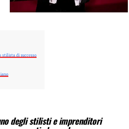
 stilista di successo
liano
o degli stilisti e imprenditori