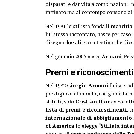
disparati e dar vita a combinazioni in
raffinato ma al contempo consono alla 
Nel 1981 lo stilista fonda il
marchio
lui stesso raccontato, nasce per caso. 
disegna due ali e una testina che dive
Nel gennaio 2005 nasce
Armani Priv
Premi e riconoscimenti
Nel 1982
Giorgio Armani
finisce su
prestigioso al mondo, che gli dà la c
stilisti, solo
Cristian Dior
aveva otte
lista di
premi e riconoscimenti
, t
internazionale di abbigliamento
of America
lo elegge “
Stilista int
nomina di
commendatore della Rep