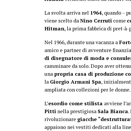
La svolta arriva nel
1964
, quando – p
viene scelto da
Nino Cerruti
come
c
Hitman
, la prima fabbrica di pret-à
Nel 1966, durante una vacanza a
Fort
amico e partner di avventure finanziar
di disegnatore di moda e consule
camminare da solo. Dopo aver ottenut
una
propria casa di produzione c
la
Giorgio Armani Spa
, inizialmen
ampliata con collezioni per le donne.
L’
esordio come stilista
avviene l’a
Pitti
nella prestigiosa
Sala Bianca
.
rivoluzionare
giacche “destruttura
appaiono nei vestiti dedicati alla line