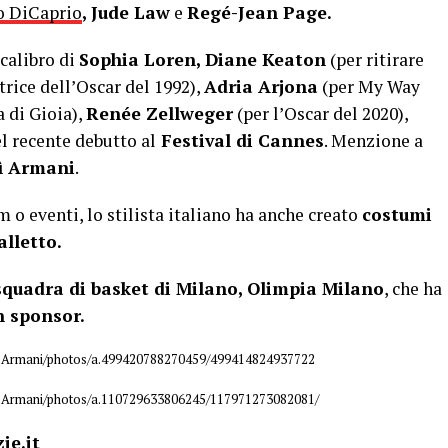
o DiCaprio
, Jude Law
e
Regé-Jean Page.
 calibro di
Sophia Loren, Diane Keaton
(per ritirare
trice dell’Oscar del 1992),
Adria Arjona
(per My Way
 di Gioia),
Renée Zellweger
(per l’Oscar del 2020),
el recente debutto al
Festival di Cannes
. Menzione a
ì Armani
.
m o eventi, lo stilista italiano ha anche creato
costumi
alletto.
squadra di basket di Milano, Olimpia Milano
, che ha
 sponsor.
ioArmani/photos/a.499420788270459/499414824937722
ioArmani/photos/a.110729633806245/117971273082081/
ie.it