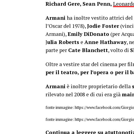
Richard Gere, Sean Penn,
Leonard
Armani
ha inoltre vestito attrici del
l’Oscar del 1978),
Jodie Foster
(vinci
Armani),
Emily DiDonato
(per Acqua
J
ulia Roberts
e
Anne Hathaway
, n
parte per
Cate Blanchett
, volto di
S
Oltre a vestire star del cinema per fil
per il teatro, per l’opera o per il b
Armani
è inoltre proprietario della
rilevato nel 2008 e di cui era già
main
fonte immagine: https://www.facebook.com/Giorg
fonte immagine: https://www.facebook.com/Giorg
Continua a leggere su atuttonotiz