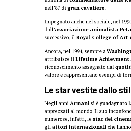
nell’87 di
gran cavaliere.
Impegnato anche nel sociale, nel 1990
dall’
associazione animalista
Pet
successivo, il
Royal College of Art
Ancora, nel 1994, sempre a
Washing
attribuisce il
Lifetime Achievment
riconoscimento assegnato dal
quoti
valore e rappresentano esempi di for
Le star vestite dallo stil
Negli anni
Armani
sì è guadagnato la
apprezzati al mondo. Il suo inconfond
numerose, infatti, le
star del cinema
gli
attori internazionali
che hanno 